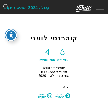
F
קטלוג 2024
טופס הזמנה
קוהרנטי לועזי
Y
G
גווני רקע
חזור לגופנים
מעצב: נדב עזרא
שם: Fb EnCoherenti
שנת הוצאה לאור: 2020
דקיק
L
O
תצוגה
תצוגה
בכותרת
בטקסט