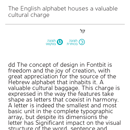
cultural charge
קל
M
N
תצוגה
תצוגה
בכותרת
בטקסט