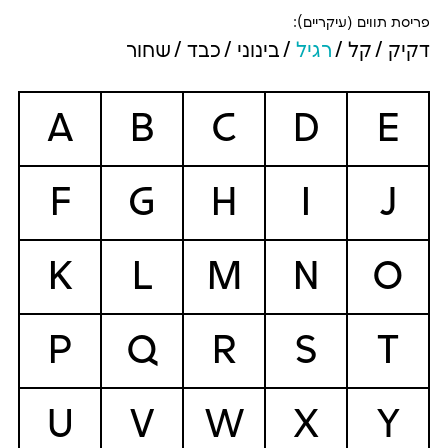
פריסת תווים (עיקריים):
דקיק
קל
רגיל
בינוני
כבד
שחור
A
B
C
D
E
F
G
H
I
J
K
L
M
N
O
P
Q
R
S
T
U
V
W
X
Y