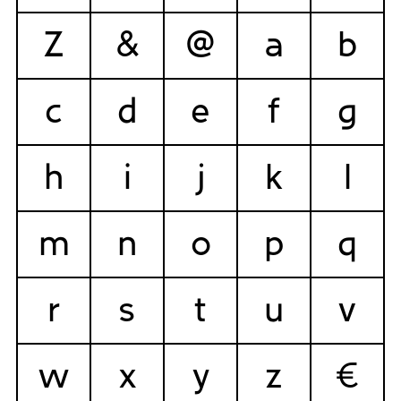
Z
&
@
a
b
c
d
e
f
g
h
i
j
k
l
m
n
o
p
q
r
s
t
u
v
w
x
y
z
€