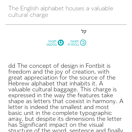
cultural charge
קל
M
N
תצוגה
תצוגה
בכותרת
בטקסט