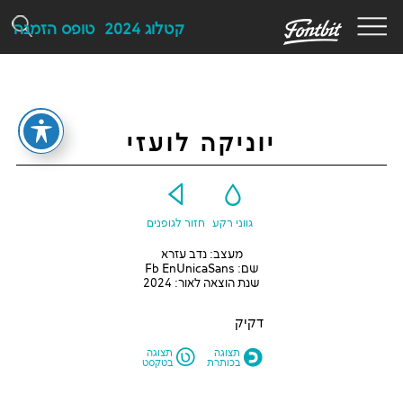
F
קטלוג 2024
טופס הזמנה
יוניקה לועזי
Y
G
גווני רקע
חזור לגופנים
מעצב: נדב עזרא
שם: Fb EnUnicaSans
שנת הוצאה לאור: 2024
דקיק
L
O
תצוגה
תצוגה
בכותרת
בטקסט