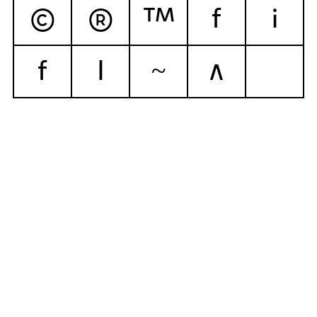
©
®
™
f
i
f
l
~
∧