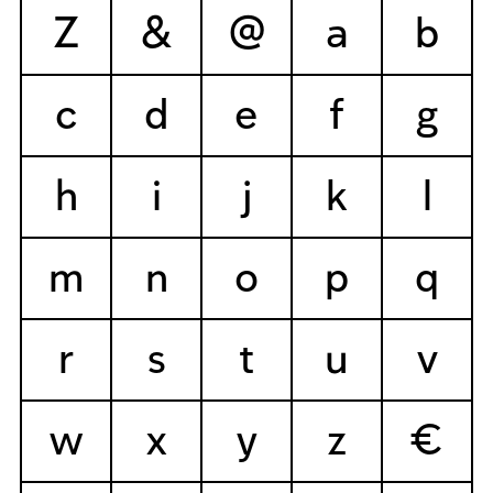
Z
&
@
a
b
c
d
e
f
g
h
i
j
k
l
m
n
o
p
q
r
s
t
u
v
w
x
y
z
€