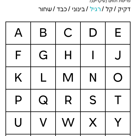
פריסת תווים (עיקריים):
דקיק
קל
רגיל
בינוני
כבד
שחור
A
B
C
D
E
F
G
H
I
J
K
L
M
N
O
P
Q
R
S
T
U
V
W
X
Y