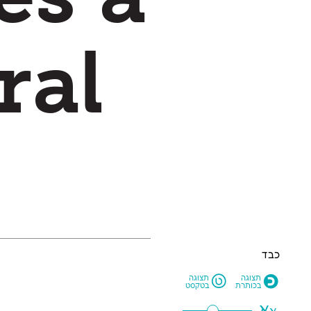
כבד
L
O
תצוגה
תצוגה
בכותרת
בטקסט
א