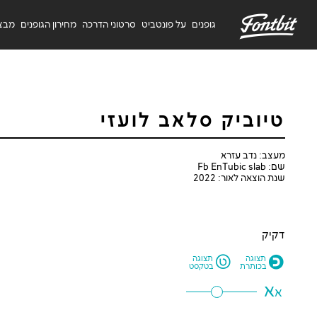
F
גופנים
על פונטביט
סרטוני הדרכה
מחירון הגופנים
מבצ
טיוביק סלאב לועזי
מעצב: נדב עזרא
שם: Fb EnTubic slab
שנת הוצאה לאור: 2022
דקיק
L
O
תצוגה
תצוגה
בכותרת
בטקסט
א
א