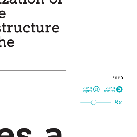
בינוני
L
O
תצוגה
תצוגה
בכותרת
בטקסט
א
א