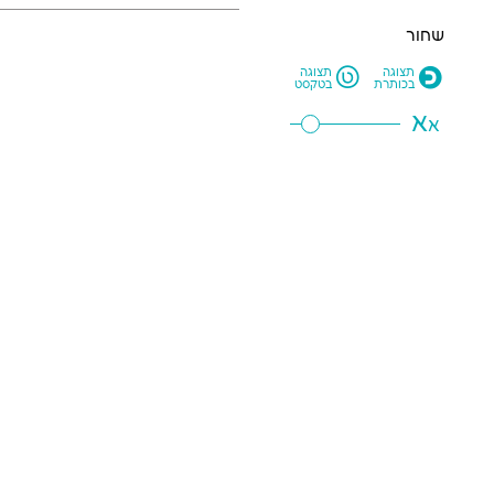
שחור
L
O
תצוגה
תצוגה
בכותרת
בטקסט
א
א