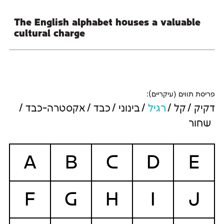
cultural charge
פריסת תווים (עיקריים):
דקיק
קל
רגיל
בינוני
כבד
אקסטרה-כבד
שחור
A
B
C
D
E
F
G
H
I
J