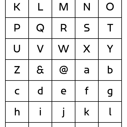
K
L
M
N
O
P
Q
R
S
T
U
V
W
X
Y
Z
&
@
a
b
c
d
e
f
g
h
i
j
k
l