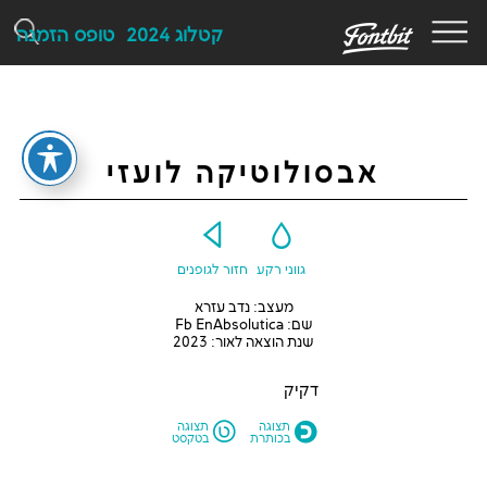
F
קטלוג 2024
טופס הזמנה
אבסולוטיקה לועזי
Y
G
גווני רקע
חזור לגופנים
מעצב: נדב עזרא
שם: Fb EnAbsolutica
שנת הוצאה לאור: 2023
דקיק
L
O
תצוגה
תצוגה
בכותרת
בטקסט