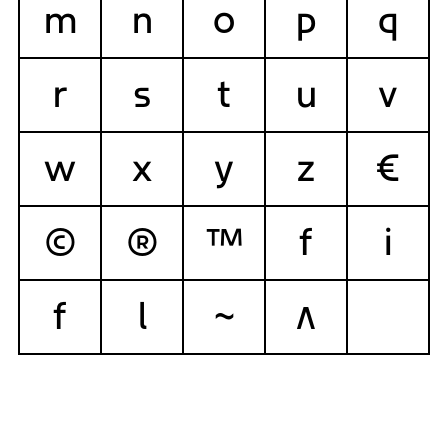
m
n
o
p
q
r
s
t
u
v
w
x
y
z
€
©
®
™
f
i
f
l
~
∧