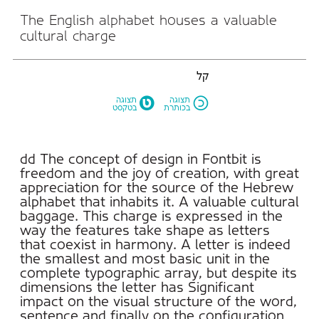
cultural charge
קל
M
N
תצוגה
תצוגה
בכותרת
בטקסט