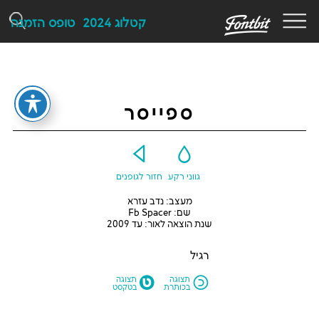
F
קטלוג 2024
טופס הזמנה
ספייסר
Y
G
גווני רקע
חזור לגופנים
מעצב: נדב עזרא
שם: Fb Spacer
שנת הוצאה לאור: עד 2009
רגיל
M
N
תצוגה
תצוגה
בכותרת
בטקסט