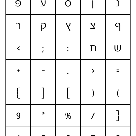
נ
ן
ס
ע
פ
ף
צ
ץ
ק
ר
ש
ת
:
;
>
+
-
.
<
=
}
[
]
(
)
9
*
%
/
{