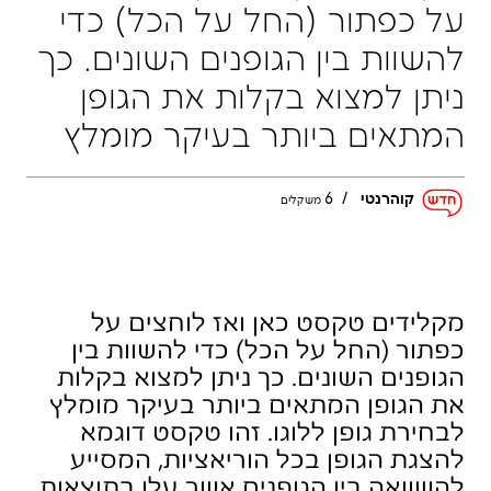
i
קוהרנטי
/
6
משקלים