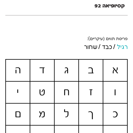
קסיופיאה 92
פריסת תווים (עיקריים):
רגיל
כבד
שחור
א
ב
ג
ד
ה
ו
ז
ח
ט
י
כ
ך
ל
מ
ם