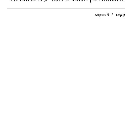
קקאו
/
3
משקלים