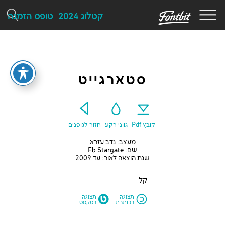
F
קטלוג 2024
טופס הזמנה
סטארגייט
Y
G
E
קובץ Pdf
גווני רקע
חזור לגופנים
מעצב: נדב עזרא
שם: Fb Stargate
שנת הוצאה לאור: עד 2009
קל
M
N
תצוגה
תצוגה
בכותרת
בטקסט