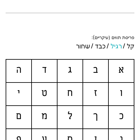
פריסת תווים (עיקריים):
קל
רגיל
כבד
שחור
א
ב
ג
ד
ה
ו
ז
ח
ט
י
כ
ך
ל
מ
ם