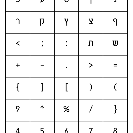
נ
ן
ס
ע
פ
ף
צ
ץ
ק
ר
ש
ת
:
;
>
+
-
.
<
=
}
[
]
(
)
9
*
%
/
{
4
5
6
7
8