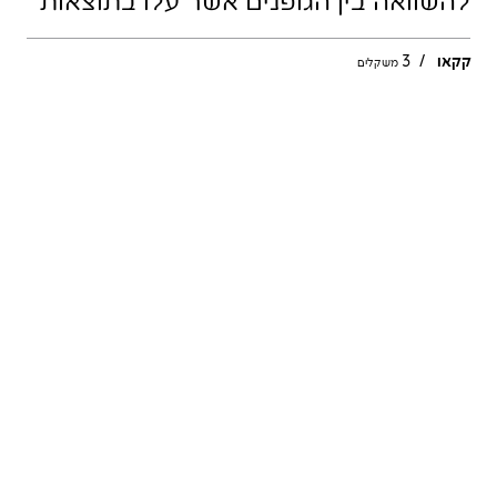
קקאו
/
3
משקלים