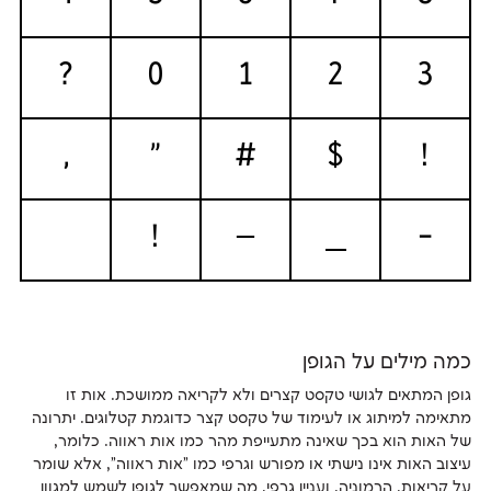
?
0
1
2
3
,
"
#
$
!
!
—
_
-
כמה מילים על הגופן
גופן המתאים לגושי טקסט קצרים ולא לקריאה ממושכת. אות זו
מתאימה למיתוג או לעימוד של טקסט קצר כדוגמת קטלוגים. יתרונה
של האות הוא בכך שאינה מתעייפת מהר כמו אות ראווה. כלומר,
עיצוב האות אינו נישתי או מפורש וגרפי כמו "אות ראווה", אלא שומר
על קריאות, הרמוניה, ועניין גרפי, מה שמאפשר לגופן לשמש למגוון