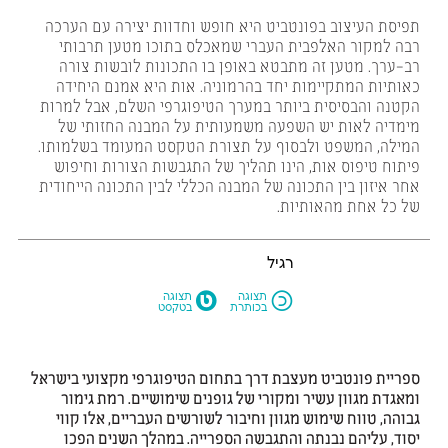
תפיסת העיצוב בפונטביט היא חופש וחדוות יצירה עם הערכה
רבה למקור האלפבית העברי שמאכלס בתוכו מטען תרבותי
רב-ערך. מטען זה מתבטא באופן בו התכונות לובשות צורה
כאותיות המתקיימות יחד בהרמוניה. אות היא אמנם היחידה
הקטנה והבסיסית ביותר במערך הטיפוגרפי השלם, אבל למרות
מימדיה לאות יש השפעה משמעותית על המבנה החזותי של
המילה, המשפט ולבסוף על תצורת הטקסט המעומד בשלמותו.
פיתוח טיפוס אות, הינו תהליך של התגבשות הצורות וחיפוש
אחר איזון בין התכונה של המבנה הכללי לבין התכונה הייחודית
של כל אחת מהאותיות.
רגיל
M
N
תצוגה
תצוגה
בכותרת
בטקסט
ספריית פונטביט מעצבת דרך בתחום הטיפוגרפי מקצועי בישראל
ומאגדת מגוון עשיר ומקורי של גופנים שימושיים. רמת גימור
גבוהה, טווח שימוש מגוון וחיבור לשורשים העבריים, אלו קווי
יסוד, עליהם נבנתה והתגבשה הספרייה. במהלך השנים הפכו