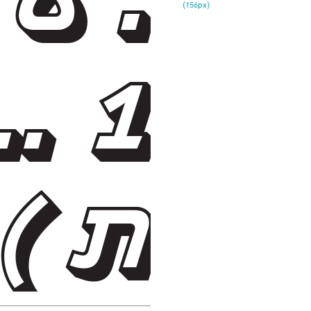
156
px)
(
ת )