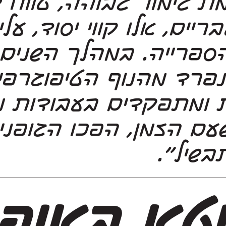
בשיל״.