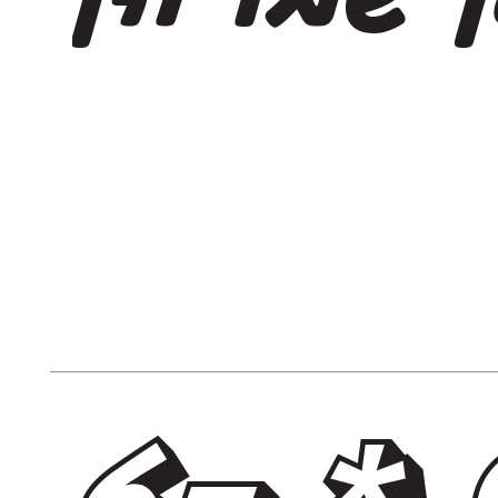
. ט י פ ו ס * 6-