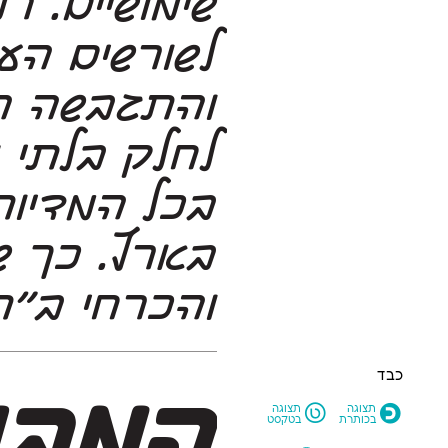
והכרחי ב״ת
כבד
L
O
תצוגה
תצוגה
בכותרת
בטקסט