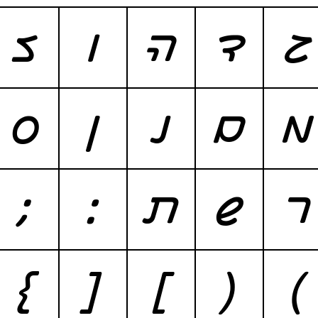
ג
ד
ה
ו
ז
מ
ם
נ
ן
ס
ר
ש
ת
:
;
}
[
]
(
)