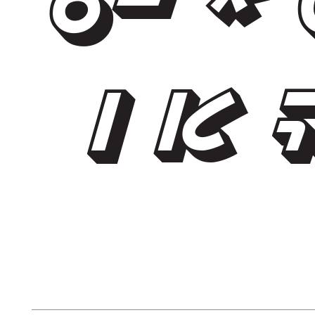
1 ... כ ש ה א ו