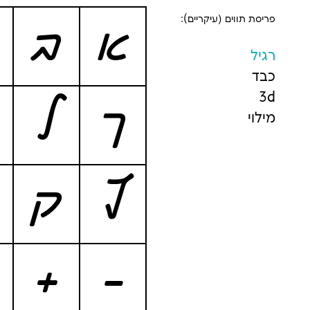
פריסת תווים (עיקריים):
א
ב
רגיל
כבד
3d
ך
ל
מילוי
ץ
ק
+
-