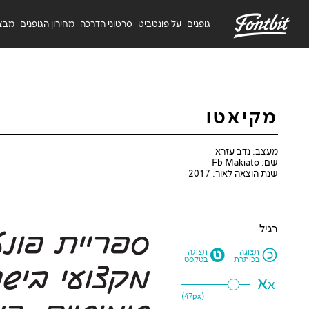
F
גופנים
על פונטביט
סרטוני הדרכה
מחירון הגופנים
מבצ
מקיאטו
מעצב: נדב עזרא
שם: Fb Makiato
שנת הוצאה לאור: 2017
רגיל
M
N
תצוגה
תצוגה
בכותרת
בטקסט
א
א
47
px)
(