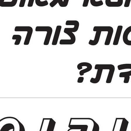
תופסות צורה
דת?