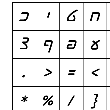
ח
ט
י
כ
ע
פ
ף
צ
.
<
=
>
*
%
/
{