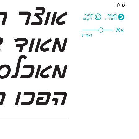
מילוי
L
O
תצוגה
תצוגה
בכותרת
בטקסט
א
א
79
px)
(
הפכו ה