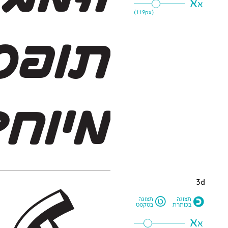
א
א
119
px)
(
מיוח
3d
L
O
תצוגה
תצוגה
בכותרת
בטקסט
א
א