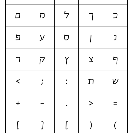
כ
ך
ל
מ
ם
נ
ן
ס
ע
פ
ף
צ
ץ
ק
ר
ש
ת
:
;
>
+
-
.
<
=
}
[
]
(
)