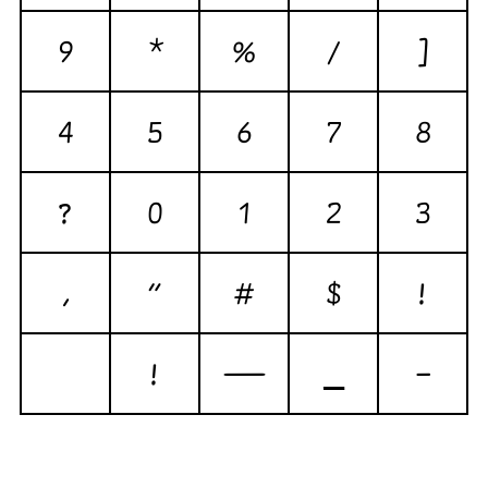
9
*
%
/
{
4
5
6
7
8
?
0
1
2
3
,
"
#
$
!
!
—
_
-