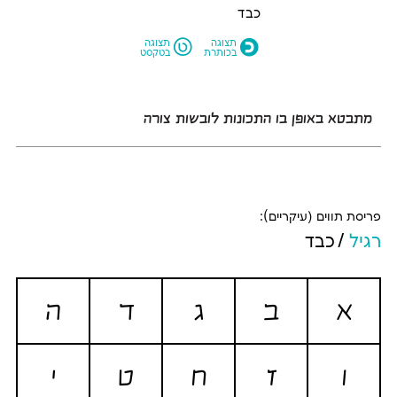
כבד
L
O
תצוגה
תצוגה
בכותרת
בטקסט
מתבטא באופן בו התכונות לובשות צורה
פריסת תווים (עיקריים):
רגיל
כבד
א
ב
ג
ד
ה
ו
ז
ח
ט
י