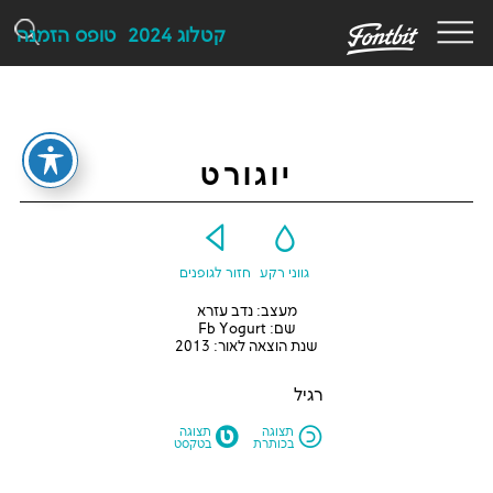
F
קטלוג 2024
טופס הזמנה
יוגורט
Y
G
גווני רקע
חזור לגופנים
מעצב: נדב עזרא
שם: Fb Yogurt
שנת הוצאה לאור: 2013
רגיל
M
N
תצוגה
תצוגה
בכותרת
בטקסט