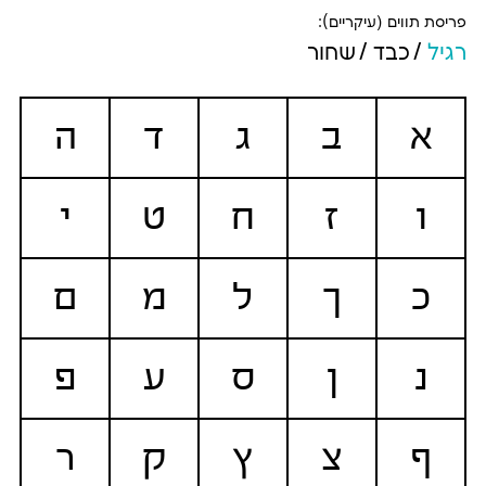
פריסת תווים (עיקריים):
רגיל
כבד
שחור
א
ב
ג
ד
ה
ו
ז
ח
ט
י
כ
ך
ל
מ
ם
נ
ן
ס
ע
פ
ף
צ
ץ
ק
ר