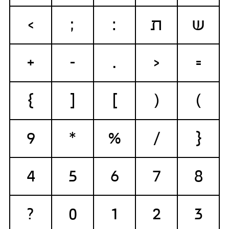
ש
ת
:
;
>
+
-
.
<
=
}
[
]
(
)
9
*
%
/
{
4
5
6
7
8
?
0
1
2
3