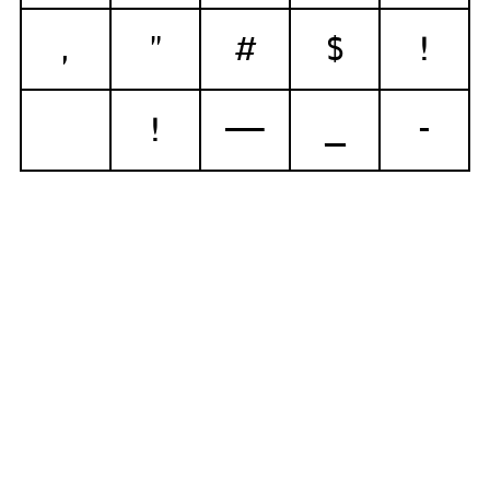
,
"
#
$
!
!
—
_
-