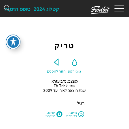
F
קטלוג 2024
טופס הזמנה
טריק
Y
G
גווני רקע
חזור לגופנים
מעצב: נדב עזרא
שם: Fb Trick
שנת הוצאה לאור: עד 2009
רגיל
M
N
תצוגה
תצוגה
בכותרת
בטקסט