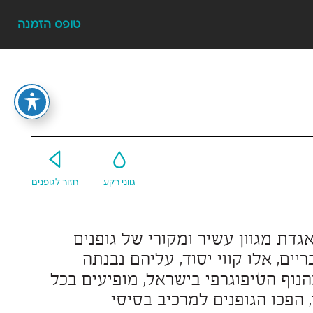
טופס הזמנה
Y
G
גווני רקע
חזור לגופנים
ספריית פונטביט מעצבת דרך בתחום הטיפוגרפי מקצועי בישראל ומאגדת מגוון עשיר ומקורי של גופנים
שימושיים. רמת גימור גבוהה, טווח שימוש מגוון וחיבור לשורשים העבריים, אלו קווי יסוד, עליהם נבנתה
והתגבשה הספרייה. במהלך השנים הפכו הגופנים לחלק בלתי נפרד מהנוף הטיפוגרפי בישראל, מופיעים בכל
המדיות ומתפקדים בעבודות מיתוג לרוב המוצרים בארץ. כך עם הזמן, הפכו הגופנים למרכיב בסיסי