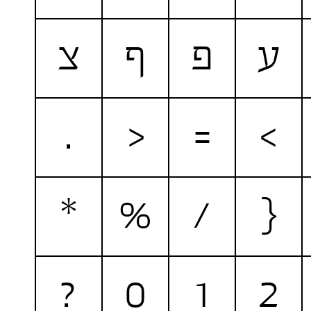
ע
פ
ף
צ
.
<
=
>
*
%
/
{
?
0
1
2