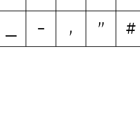
_
-
,
"
#