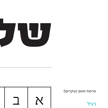
של
פריסת תווים (עיקריים):
א
ב
רגיל