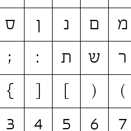
מ
ם
נ
ן
ס
ר
ש
ת
:
;
}
[
]
(
)
3
4
5
6
7