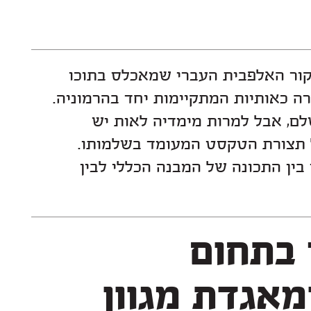
תפיסת העיצוב בפונטביט היא חופש וחדוות יצירה עם הערכה רבה למקור האלפבית העברי שמאכלס בתוכו
מטען תרבותי רב-ערך. מטען זה מתבטא באופן בו התכונות לובשות צורה כאותיות המתקיימות יחד בהרמוניה.
אות היא אמנם היחידה הקטנה והבסיסית ביותר במערך הטיפוגרפי השלם, אבל למרות מימדיה לאות יש
השפעה משמעותית על המבנה החזותי של המילה, המשפט ולבסוף על תצורת הטקסט המעומד בשלמותו.
פיתוח טיפוס אות, הינו תהליך של התגבשות הצורות וחיפוש אחר איזון בין התכונה של המבנה הכללי לבין
ספריית פונטביט מעצבת דרך בתחום
הטיפוגרפי מקצועי בישראל ומאגדת מגוון