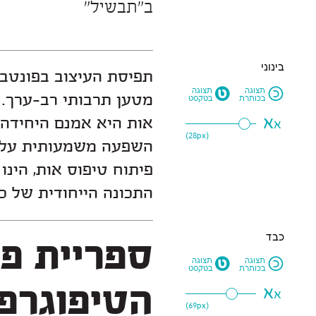
ב״תבשיל״
בינוני
M
N
תצוגה
תצוגה
בכותרת
בטקסט
א
א
28
px)
(
התכונה הייחודית של כ
כבד
M
N
תצוגה
תצוגה
בכותרת
בטקסט
א
א
69
px)
(