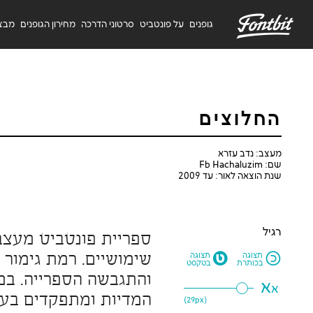
F
גופנים
על פונטביט
סרטוני הדרכה
מחירון הגופנים
מבצ
החלוצים
מעצב: נדב עזרא
שם: Fb Hachaluzim
שנת הוצאה לאור: עד 2009
רגיל
M
N
תצוגה
תצוגה
בכותרת
בטקסט
א
א
29
px)
(