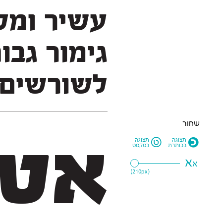
לשורשים 
שחור
L
O
תצוגה
תצוגה
בכותרת
בטקסט
א
א
210
px)
(