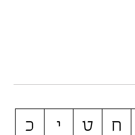
ח
ט
י
כ