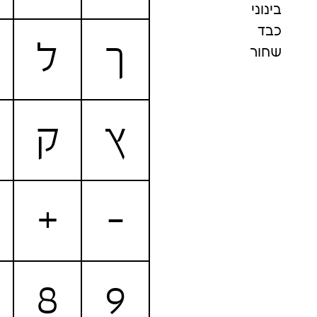
בינוני
כבד
ך
ל
שחור
ץ
ק
+
-
8
9