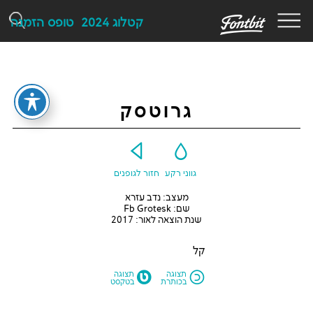
F
קטלוג 2024
טופס הזמנה
גרוטסק
Y
G
גווני רקע
חזור לגופנים
מעצב: נדב עזרא
שם: Fb Grotesk
שנת הוצאה לאור: 2017
קל
M
N
תצוגה
תצוגה
בכותרת
בטקסט