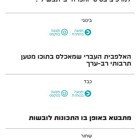
למרכיב בסיסי והכרחי ב״תבשיל״.
בינוני
L
O
תצוגה
תצוגה
בכותרת
בטקסט
האלפבית העברי שמאכלס בתוכו מטען
תרבותי רב-ערך
כבד
L
O
תצוגה
תצוגה
בכותרת
בטקסט
מתבטא באופן בו התכונות לובשות
שחור