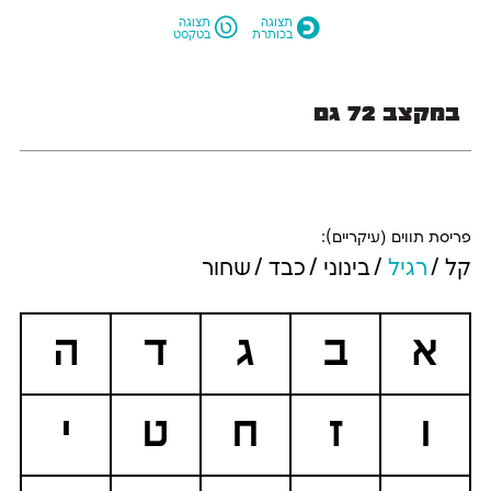
L
O
תצוגה
תצוגה
בכותרת
בטקסט
במקצב 72 גם
פריסת תווים (עיקריים):
קל
רגיל
בינוני
כבד
שחור
א
ב
ג
ד
ה
ו
ז
ח
ט
י