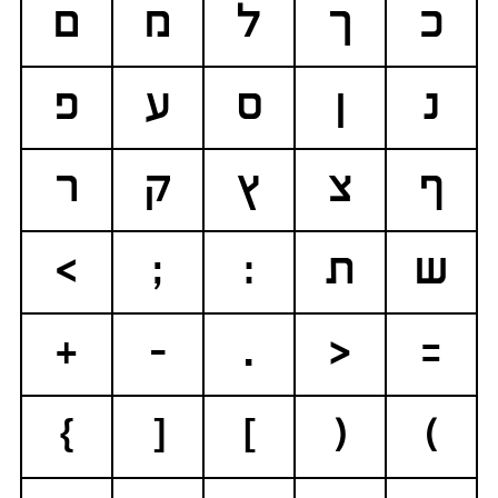
כ
ך
ל
מ
ם
נ
ן
ס
ע
פ
ף
צ
ץ
ק
ר
ש
ת
:
;
>
+
-
.
<
=
}
[
]
(
)