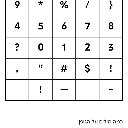
9
*
%
/
{
4
5
6
7
8
?
0
1
2
3
,
"
#
$
!
!
—
_
-
כמה מילים על הגופן