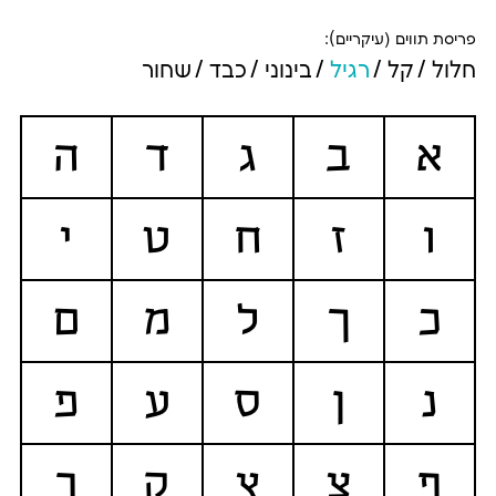
פריסת תווים (עיקריים):
חלול
קל
רגיל
בינוני
כבד
שחור
א
ב
ג
ד
ה
ו
ז
ח
ט
י
כ
ך
ל
מ
ם
נ
ן
ס
ע
פ
ף
צ
ץ
ק
ר