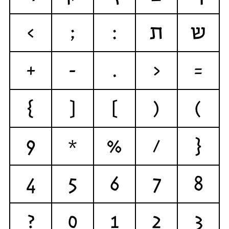
ש
ת
:
;
>
+
-
.
<
=
}
[
]
(
)
9
*
%
/
{
4
5
6
7
8
?
0
1
2
3