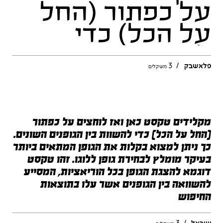
פלאשבק
/
3
משקלים