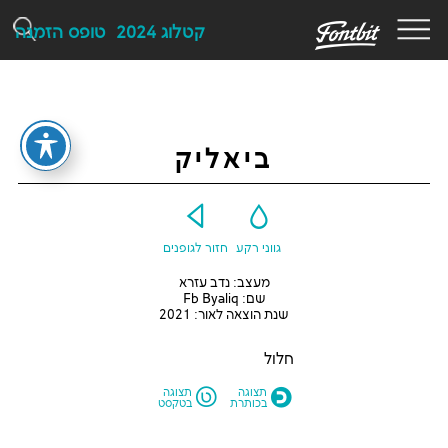
F
קטלוג 2024
טופס הזמנה
ביאליק
Y
G
גווני רקע
חזור לגופנים
מעצב: נדב עזרא
שם: Fb Byaliq
שנת הוצאה לאור: 2021
חלול
L
O
תצוגה
תצוגה
בכותרת
בטקסט