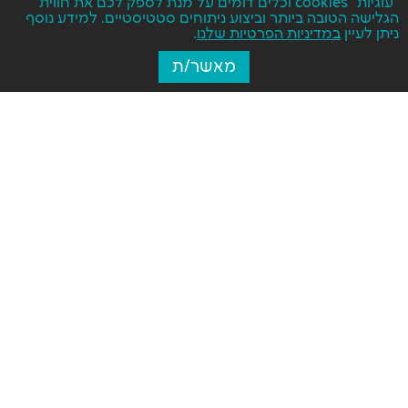
"עוגיות" cookies וכלים דומים על מנת לספק לכם את חווית
הגלישה הטובה ביותר וביצוע ניתוחים סטטיסטיים. למידע נוסף
ניתן לעיין
במדיניות הפרטיות שלנו
.
מאשר/ת
על פונטביט
גופנים לפי סגנון
קטגוריות