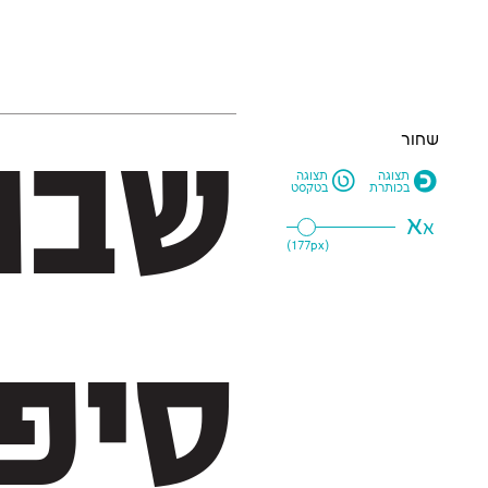
שחור
L
O
תצוגה
תצוגה
בכותרת
בטקסט
א
א
177
px)
(
סיפו