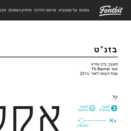
F
גופנים
על פונטביט
סרטוני הדרכה
מחירון הגופנים
מבצ
בזנ"ט
מעצב: נדב עזרא
שם: Fb Baznat
שנת הוצאה לאור: 2014
קל
L
O
תצוגה
תצוגה
בכותרת
בטקסט
א
א
181
px)
(