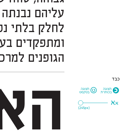
הגופנים למרכי
כבד
הא
L
O
תצוגה
תצוגה
בכותרת
בטקסט
א
א
245
px)
(