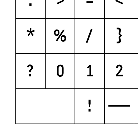
.
<
=
>
*
%
/
{
?
0
1
2
!
—