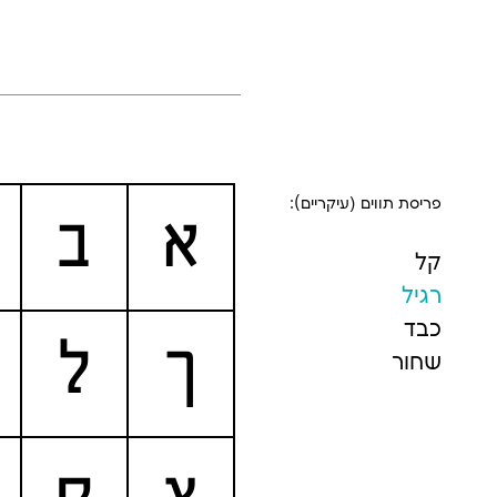
פריסת תווים (עיקריים):
א
ב
קל
רגיל
כבד
ך
ל
שחור