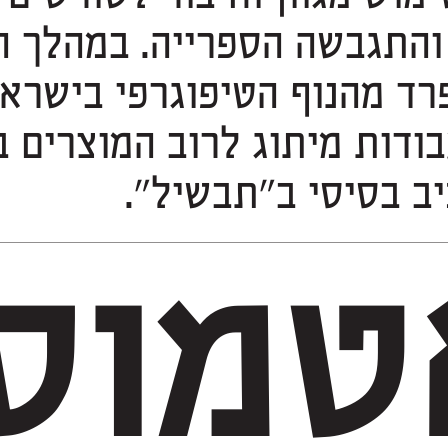
ב בסיסי ב״תבשיל״.
טמוס