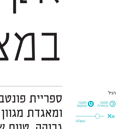
במצ
רגיל
M
N
תצוגה
תצוגה
בכותרת
בטקסט
א
א
47
px)
(