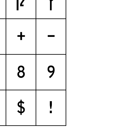
ץ
ק
+
-
8
9
$
!