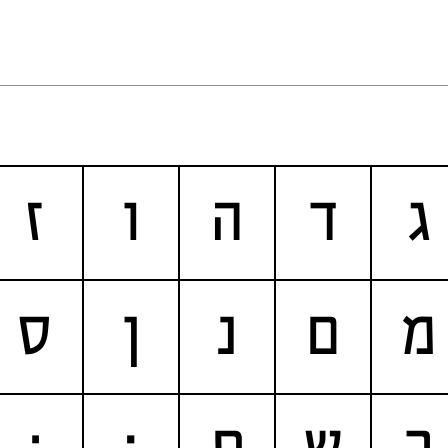
ג
ד
ה
ו
ז
מ
ם
נ
ן
ס