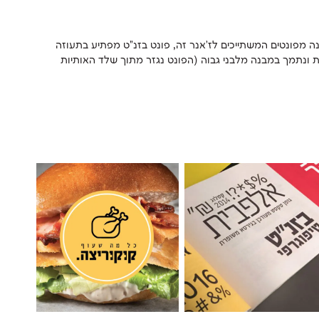
פונט בזנ"ט, זהו טיפוס אות צר וזקוף הבנוי על מבנה גיאומטרי נוקשה ומשתייך לעולם והשפה הגרפית של פונטי כותרות ארכיטקטוניים. אבל בשונה מפונטים המשתייכים לז'אנר זה, פונט בזנ"ט מפתיע בתעוזה
ובחוצפה הייחודית לו כפרשנות מרעננת וצעירה לאות העברית. טיפוס אות זה, מבטא את החיפוש אחר היחסים בין אות סנס סריפית לסאלב סריפית ונתמך במבנה מלבני גבוה (הפונט נגזר מתוך שלד האותיות