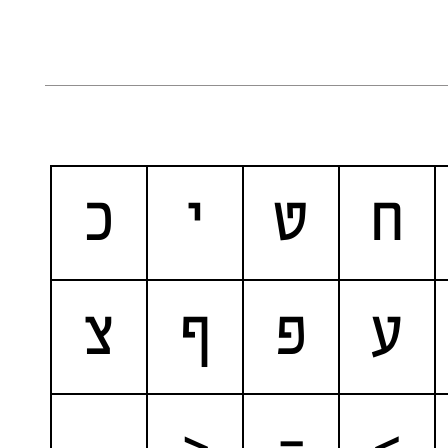
ח
ט
י
כ
ע
פ
ף
צ