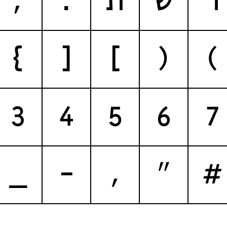
ר
ש
ת
:
;
}
[
]
(
)
3
4
5
6
7
_
-
,
"
#