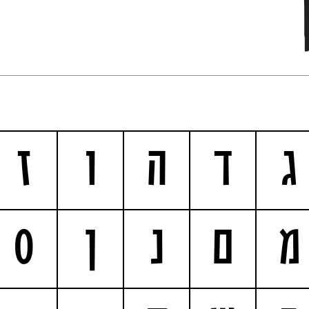
ג
ד
ה
ו
ז
מ
ם
נ
ן
ס