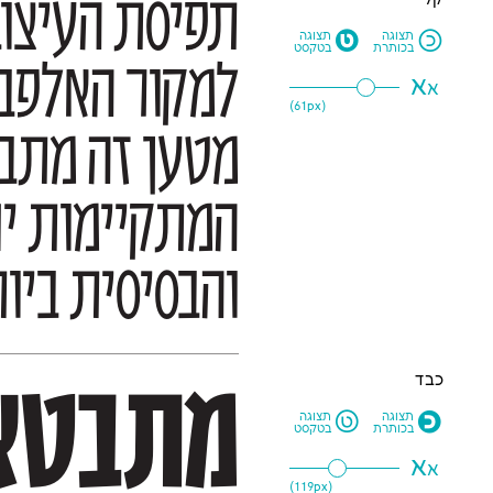
קל
M
N
תצוגה
תצוגה
בכותרת
בטקסט
א
א
61
px)
(
והבסיסית ביו
כבד
L
O
תצוגה
תצוגה
בכותרת
בטקסט
א
א
119
px)
(