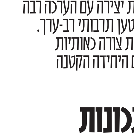
תפיסת העיצוב בפונטביט היא חופש וחדוות יצירה עם הערכה רבה
למקור האלפבית העברי שמאכלס בתוכו מטען תרבותי רב-ערך.
מטען זה מתבטא באופן בו התכונות לובשות צורה כאותיות
המתקיימות יחד בהרמוניה. אות היא אמנם היחידה הקטנה
מתבטא באופן בו התכונות