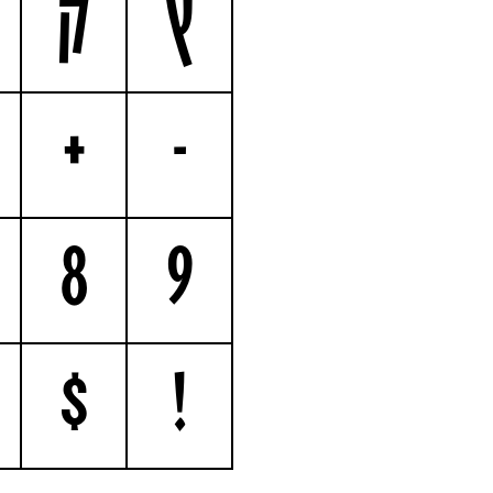
ץ
ק
+
-
8
9
$
!