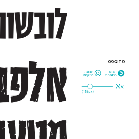
לובשות
מחוספס
L
O
תצוגה
תצוגה
בכותרת
בטקסט
א
א
156
px)
(