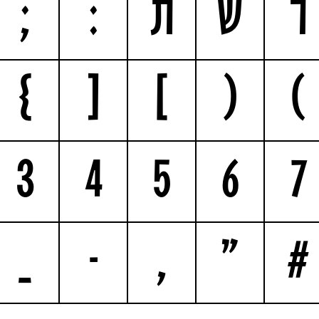
ר
ש
ת
:
;
}
[
]
(
)
3
4
5
6
7
_
-
,
"
#