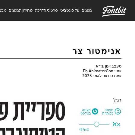
F
גופנים
על פונטביט
סרטוני הדרכה
מחירון הגופנים
מבצ
אנימטור צר
מעצב: ינון עזרא
שם: Fb AnimatorCon
שנת הוצאה לאור: 2023
רגיל
M
N
תצוגה
תצוגה
בכותרת
בטקסט
א
א
87
px)
(