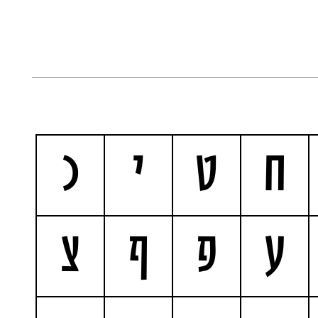
ח
ט
י
כ
ע
פ
ף
צ