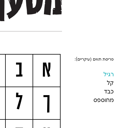
מטען
פריסת תווים (עיקריים):
א
ב
רגיל
קל
כבד
ך
ל
מחוספס