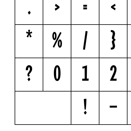
.
<
=
>
*
%
/
{
?
0
1
2
!
—