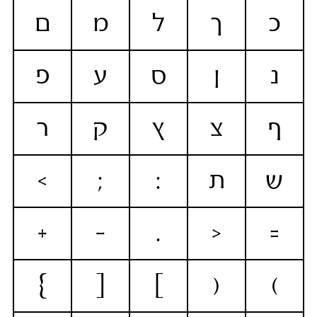
כ
ך
ל
מ
ם
נ
ן
ס
ע
פ
ף
צ
ץ
ק
ר
ש
ת
:
;
>
+
-
.
<
=
}
[
]
(
)