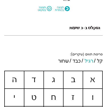
L
O
תצוגה
תצוגה
בכותרת
בטקסט
הוקלט ב-3 שעות
פריסת תווים (עיקריים):
קל
רגיל
כבד
שחור
א
ב
ג
ד
ה
ו
ז
ח
ט
י