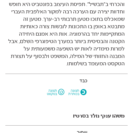
והכרחי ב״תבשיל״. תפיסת העיצוב בפונטביט היא חופש
וחדוות יצירה עם הערכה רבה למקור האלפבית העברי
שמאכלס בתוכו מטען תרבותי רב-ערך. מטען זה
מתבטא באופן בו התכונות לובשות צורה כאותיות
המתקיימות יחד בהרמוניה. אות היא אמנם היחידה
למרות מימדיה לאות יש השפעה משמעותית על
המבנה החזותי של המילה, המשפט ולבסוף על תצורת
הטקסט המעומד בשלמותו.
כבד
L
O
תצוגה
תצוגה
בכותרת
בטקסט
משהו ענקי נולד בסרטיו
שחור