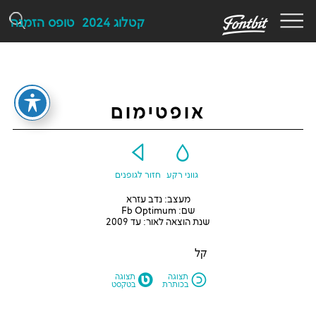
F
קטלוג 2024
טופס הזמנה
אופטימום
Y
G
גווני רקע
חזור לגופנים
מעצב: נדב עזרא
שם: Fb Optimum
שנת הוצאה לאור: עד 2009
קל
M
N
תצוגה
תצוגה
בכותרת
בטקסט