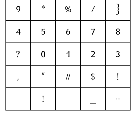
9
*
%
/
{
4
5
6
7
8
?
0
1
2
3
,
"
#
$
!
!
—
_
-