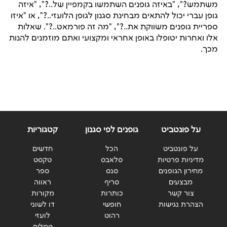
משתמש?", "באיזה גופנים השתמשו בקמפיין של..?", "איזה
גופן עברי יכול להתאים מבחינת סגנון לגופן הלועזי..?", או "איזו
ספריית גופנים משווקת את..?", "מה זה פורמאט..?". שאלות
אלו ואחרות יטופלו באופן אחראי ומקצועי ואתם מוזמנים להנות
מכך.
על פונטביט
גופנים לפי סגנון
קטגוריות
על פונטביט
הכל
חדשים
מדיניות פרטיות
סלאבס
טקסט
מחירון הגופנים
סנס
ספר
מבצעים
סריף
ראווה
צור קשר
כותרות
מקורות
הצהרת נגישות
חופשי
דו לשוני
רהוט
לועזי
סמלים