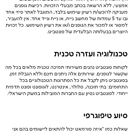
אמצעי, ללא הרשאה בכתב מבעלי הזכויות. רכישת גופנים
מעניקה לרוכש/ת רשיון שימוש בלבד, המוגבל לאתר פיזי אחד
ובו עד 5 עמדות של מחשב נייח, או נייח ונייד אחד. אין להעביר,
למסור או למכור את הגופנים ו/או את רשיון השימוש. כל זכויות
היוצרים בבעלותה הבלעדית של פונטביט.
טכנולוגיה ועזרה טכנית
לקוחות פונטביט נהנים משירותי תמיכה טכנית מלאים בכל מה
שקשור לגופנים. שירותים אלה ניתנים חינם וללא הגבלת זמן.
בפונטביט ניתן לקבל את כל הפתרונות הטכנולוגיים בכל
התחומים: בתי תוכנה, סלולר, אינטרנט, לוגופונט ופונט תדמית
ייחודי. לפונטביט נסיון עם החברות המובילות במשק הישראלי.
סיוע טיפוגרפי
שאלות כמו "איזה פורמאט יכול להתאים ליישומים בהם אני