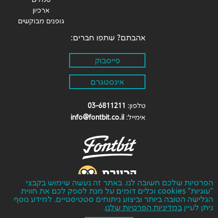
ארכיון
גופנים מבוקשים
אהבתם? שתפו חברים:
פייסבוק
אינסטגרם
טלפון:
03-6811211
אימייל:
info@fontbit.co.il
F
הפרטיות שלכם חשובה לנו. באתר זה נעשה שימוש בקבצי
"עוגיות" cookies וכלים דומים על מנת לספק לכם את חווית
© כל הזכויות על הפונטים המוצגים באתר זה, שמורות לחברת
הגלישה הטובה ביותר וביצוע ניתוחים סטטיסטיים. למידע נוסף
פונטביט בעמ, אין לשכפל לצלם או להעתיק את המוצג באתר זה,
ניתן לעיין
במדיניות הפרטיות שלנו
.
ללא הרשאה בכתב מבעלי הזכויות