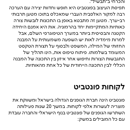
והכרחי ב״תבשיל״.
תפיסת העיצוב בפונטביט היא חופש וחדוות יצירה עם הערכה
רבה למקור האלפבית העברי שמאכלס בתוכו מטען תרבותי
רב-ערך. מטען זה מתבטא באופן בו התכונות לובשות צורה
כאותיות המתקיימות יחד בהרמוניה. אות היא אמנם היחידה
הקטנה והבסיסית ביותר במערך הטיפוגרפי השלם, אבל
למרות מימדיה לאות יש השפעה משמעותית על המבנה
החזותי של המילה, המשפט ולבסוף על תצורת הטקסט
המעומד בשלמותו. פיתוח טיפוס אות, הינו תהליך של
התגבשות הצורות וחיפוש אחר איזון בין התכונה של המבנה
הכללי לבין התכונה הייחודית של כל אחת מהאותיות.
לקוחות פונטביט
פונטביט הינה חברת הגופנים הגדולה בישראל ומשווקת את
מוצריה לעשרות אלפי לקוחות. במשך 20 שנות פעילותה
השתרשו הגופנים של פונטביט בנוף הישראלי והחברה עובדת
עם כל המובילים במשק: