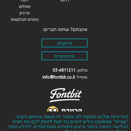
רהוט
לועזי
סמלים
ארכיון
גופנים מבוקשים
אהבתם? שתפו חברים:
פייסבוק
אינסטגרם
טלפון:
03-6811211
אימייל:
info@fontbit.co.il
F
הפרטיות שלכם חשובה לנו. באתר זה נעשה שימוש בקבצי
"עוגיות" cookies וכלים דומים על מנת לספק לכם את חווית
© כל הזכויות על הפונטים המוצגים באתר זה, שמורות לחברת
הגלישה הטובה ביותר וביצוע ניתוחים סטטיסטיים. למידע נוסף
פונטביט בעמ, אין לשכפל לצלם או להעתיק את המוצג באתר זה,